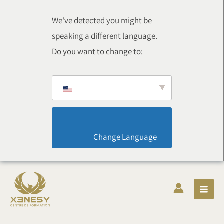
Aller
au
We've detected you might be
contenu
speaking a different language.
Do you want to change to:
                        Change Language                    