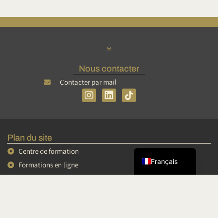
Nous contacter
Contacter par mail
I
L
n
i
s
n
Tiếng Việt
t
k
简体中文
a
e
Plan du site
g
d
English
r
i
Centre de formation
a
n
Français
Formations en ligne
m
Mini formations
Conférences et vidéos
Podcasts