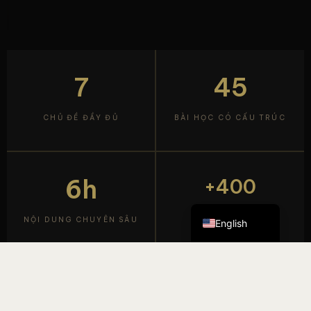
7
45
CHỦ ĐỀ ĐẦY ĐỦ
BÀI HỌC CÓ CẤU TRÚC
Tiếng Việt
简体中文
6h
+400
Français
HỌC VIÊN
NỘI DUNG CHUYÊN SÂU
English
VẤN ĐỀ