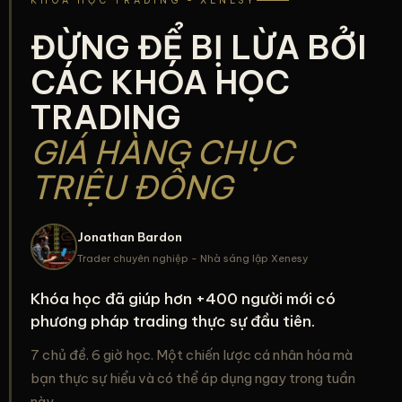
KHÓA HỌC TRADING - XENESY
ĐỪNG ĐỂ BỊ LỪA BỞI
CÁC KHÓA HỌC
TRADING
GIÁ HÀNG CHỤC
TRIỆU ĐỒNG
Jonathan Bardon
Trader chuyên nghiệp - Nhà sáng lập Xenesy
Khóa học đã giúp hơn +400 người mới có
phương pháp trading thực sự đầu tiên.
7 chủ đề. 6 giờ học. Một chiến lược cá nhân hóa mà
bạn thực sự hiểu và có thể áp dụng ngay trong tuần
này.