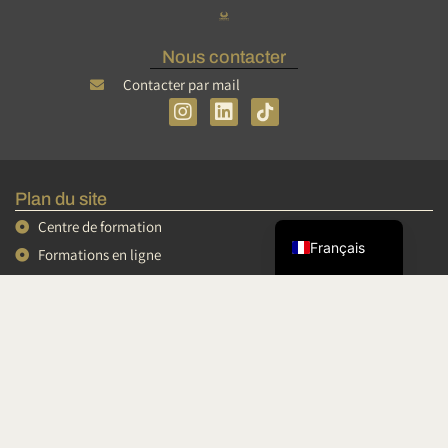
Nous contacter
Contacter par mail
I
L
n
i
s
n
Tiếng Việt
t
k
简体中文
a
e
Plan du site
g
d
English
r
i
Centre de formation
a
n
Français
Formations en ligne
m
Mini formations
Conférences et vidéos
Podcasts
Espace personnel
Conditions Générales de Vente