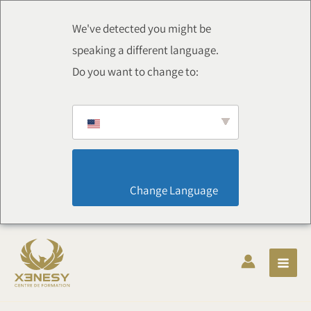
Aller
au
We've detected you might be
contenu
speaking a different language.
Do you want to change to:
                        Change Language                    