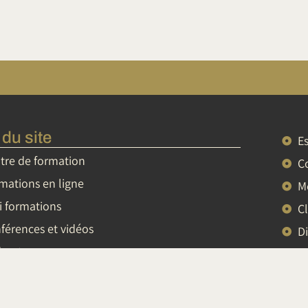
 du site
E
tre de formation
C
mations en ligne
M
i formations
C
férences et vidéos
D
casts