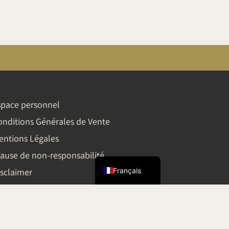
space personnel
Tiếng Việt
onditions Générales de Vente
简体中文
entions Légales
English
lause de non-responsabilité
Français
isclaimer