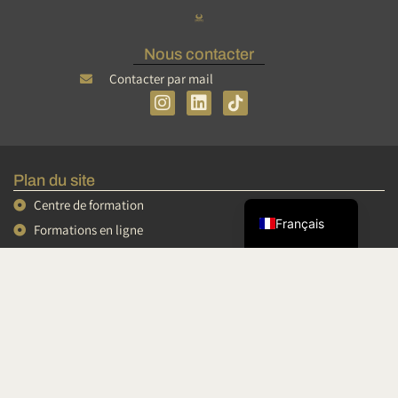
Nous contacter
Contacter par mail
I
L
n
i
s
n
Tiếng Việt
t
k
简体中文
a
e
Plan du site
g
d
English
r
i
Centre de formation
a
n
Français
Formations en ligne
m
Mini formations
Conférences et vidéos
Podcasts
Espace personnel
Conditions Générales de Vente