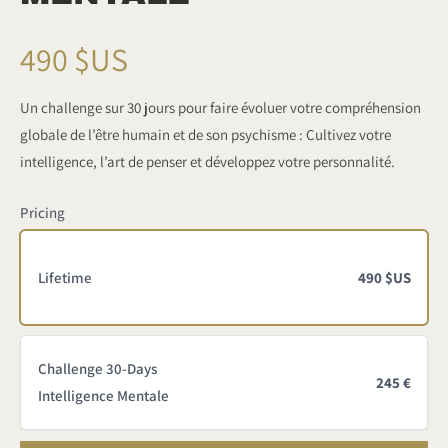
M
490 $US
a
Un challenge sur 30 jours pour faire évoluer votre compréhension
globale de l’être humain et de son psychisme : Cultivez votre
i
intelligence, l’art de penser et développez votre personnalité.
n
Pricing
t
Lifetime
490 $US
e
n
Challenge 30-Days
a
245 €
Intelligence Mentale
n