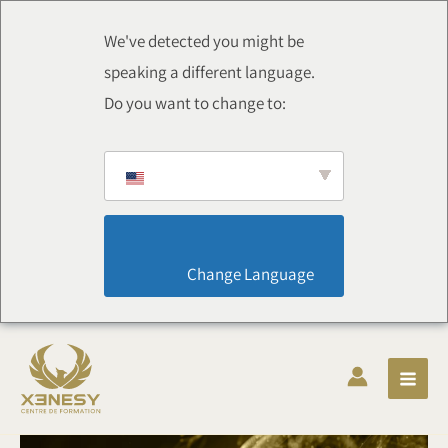
Aller
au
We've detected you might be
contenu
speaking a different language.
Do you want to change to:
                        Change Language                    