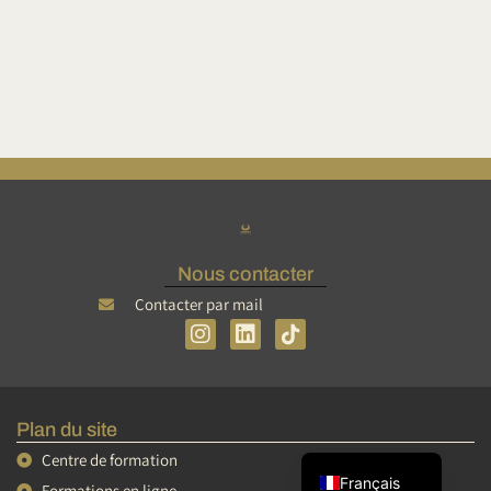
Nous contacter
Contacter par mail
I
L
n
i
s
n
Tiếng Việt
t
k
简体中文
a
e
Plan du site
g
d
English
r
i
Centre de formation
a
n
Français
Formations en ligne