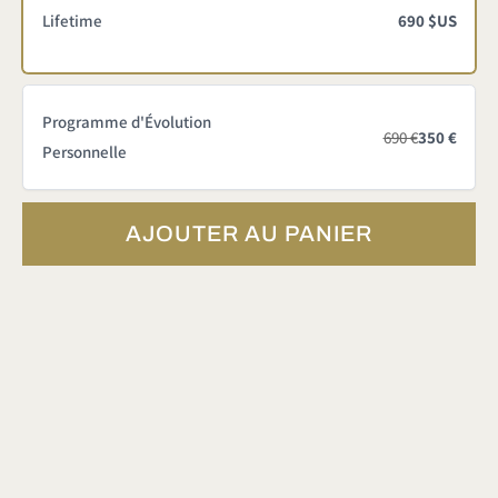
Lifetime
690 $US
t
Programme d'Évolution
690 €
350 €
Personnelle
AJOUTER AU PANIER