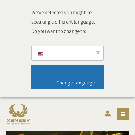
Aller
au
We've detected you might be
contenu
speaking a different language.
Do you want to change to:
                        Change Language                    