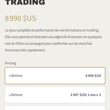
TRADING
N
8 990 $US
o
La plus complète et performante de nos formations en trading.
Elle vous permet d’atteindre vos objectifs financiers en quelques
w
moi et d’être accompagné pour performer sur les marchés
financiers très rapidement.
Pricing
Lifetime
8 990 $US
Lifetime
2 997 $US
/ 1 mo x 3