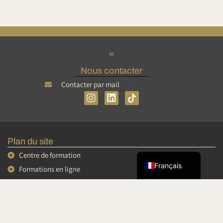
Nous contacter
Contacter par mail
I
L
n
i
s
n
Tiếng Việt
t
k
简体中文
a
e
Plan du site
g
d
English
r
i
Centre de formation
a
n
Français
Formations en ligne
m
Mini formations
Conférences et vidéos
Podcasts