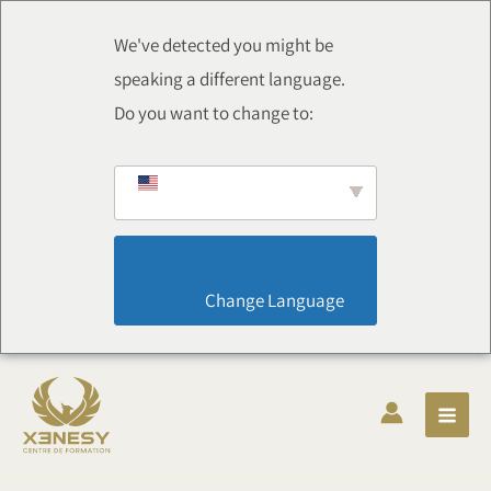
Aller
au
We've detected you might be
contenu
speaking a different language.
Do you want to change to:
                        Change Language                    