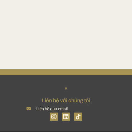
ờ
Liên hệ với chúng tôi
Liên hệ qua email
I
L
n
i
s
n
简体中文