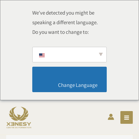
Chuyển
thẳng
We've detected you might be
đến
speaking a different language.
nội
Do you want to change to:
dung
                        Change Language                    