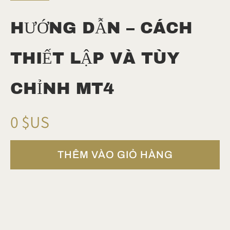
HƯỚNG DẪN – CÁCH
THIẾT LẬP VÀ TÙY
CHỈNH MT4
B
0 $US
â
THÊM VÀO GIỎ HÀNG
y
g
i