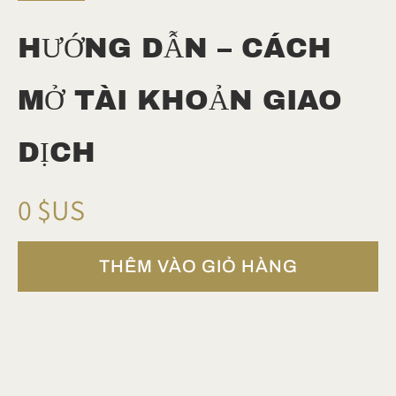
HƯỚNG DẪN – CÁCH
MỞ TÀI KHOẢN GIAO
DỊCH
B
0 $US
â
THÊM VÀO GIỎ HÀNG
y
g
i