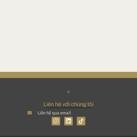
ờ
Liên hệ với chúng tôi
Liên hệ qua email
I
L
n
i
s
n
简体中文