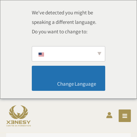
Chuyển
thẳng
We've detected you might be
đến
speaking a different language.
nội
Do you want to change to:
dung
                        Change Language                    