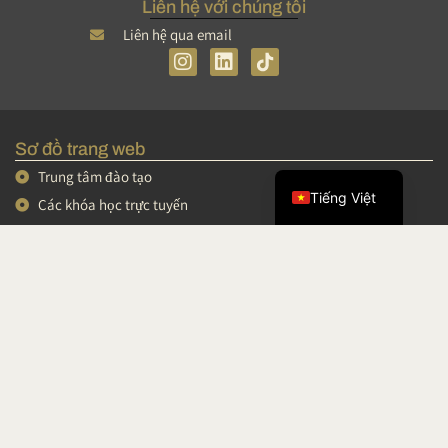
Liên hệ với chúng tôi
Liên hệ qua email
I
L
n
i
s
n
简体中文
t
k
English
a
e
Sơ đồ trang web
g
d
Français
r
I
Trung tâm đào tạo
a
n
Tiếng Việt
Các khóa học trực tuyến
m
Các khóa đào tạo ngắn hạn
Hội thảo và video
Podcast
Khu vực cá nhân
Điều khoản và Điều kiện Bán hàng
Thông tin pháp lý
Điều khoản miễn trừ trách nhiệm