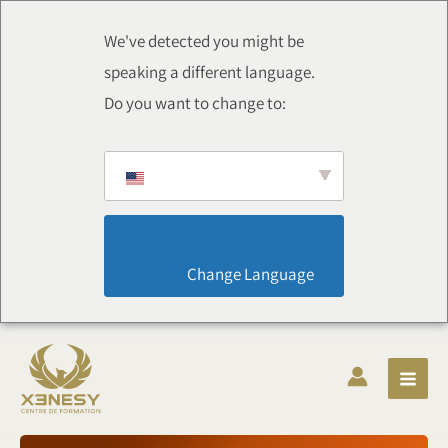
Chuyển
thẳng
We've detected you might be
đến
speaking a different language.
nội
Do you want to change to:
dung
                        Change Language                    