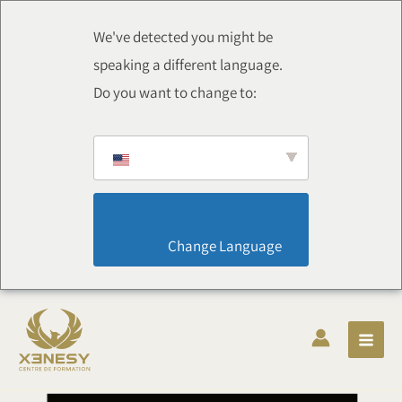
Chuyển
thẳng
We've detected you might be
đến
speaking a different language.
nội
Do you want to change to:
dung
                        Change Language                    