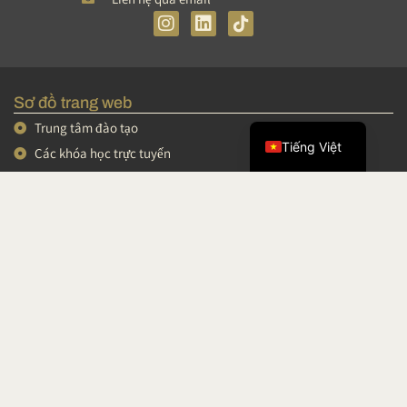
I
L
n
i
s
n
简体中文
t
k
English
a
e
Sơ đồ trang web
g
d
Français
r
I
Trung tâm đào tạo
a
n
Tiếng Việt
Các khóa học trực tuyến
m
Các khóa đào tạo ngắn hạn
Hội thảo và video
Podcast
Khu vực cá nhân
Điều khoản và Điều kiện Bán hàng
Thông tin pháp lý
Điều khoản miễn trừ trách nhiệm
Lưu ý