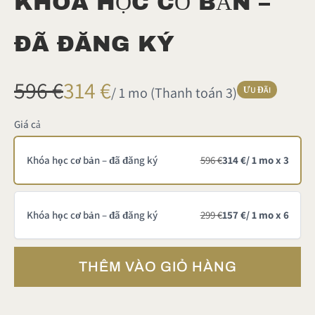
KHÓA HỌC CƠ BẢN –
ĐÃ ĐĂNG KÝ
L
B
596 €
314 €
/ 1 mo
(Thanh toán 3)
ƯU ĐÃI
à
â
Giá cả
y
Khóa học cơ bản – đã đăng ký
596 €
314 €
/ 1 mo x 3
g
Khóa học cơ bản – đã đăng ký
299 €
157 €
/ 1 mo x 6
i
ờ
THÊM VÀO GIỎ HÀNG