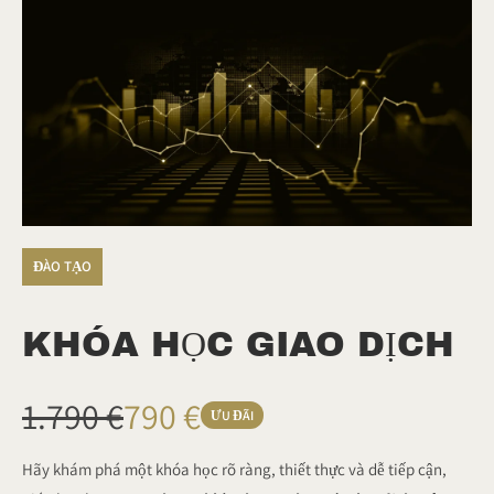
ĐÀO TẠO
KHÓA HỌC GIAO DỊCH
L
B
1.790 €
790 €
ƯU ĐÃI
à
â
Hãy khám phá một khóa học rõ ràng, thiết thực và dễ tiếp cận,