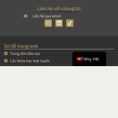
Liên hệ với chúng tôi
Liên hệ qua email
I
L
n
i
s
n
简体中文
t
k
English
a
e
Sơ đồ trang web
g
d
Français
r
I
Trung tâm đào tạo
a
n
Tiếng Việt
Các khóa học trực tuyến
m
Các khóa đào tạo ngắn hạn
Hội thảo và video
Podcast
Khu vực cá nhân
Điều khoản và Điều kiện Bán hàng
Thông tin pháp lý