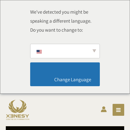
Chuyển
thẳng
We've detected you might be
đến
speaking a different language.
nội
Do you want to change to:
dung
                        Change Language                    