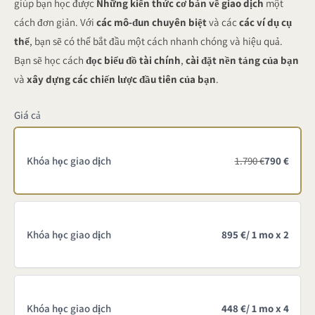
giúp bạn học được
Những kiến thức cơ bản về giao dịch
một
y
cách đơn giản. Với
các mô-đun chuyên biệt
và các
các ví dụ cụ
thể
, bạn sẽ có thể bắt đầu một cách nhanh chóng và hiệu quả.
g
Bạn sẽ học cách
đọc biểu đồ tài chính
,
cài đặt nền tảng của bạn
i
và
xây dựng các chiến lược đầu tiên của bạn
.
ờ
Giá cả
Khóa học giao dịch
1.790 €
790 €
Khóa học giao dịch
895 €
/ 1 mo x 2
Khóa học giao dịch
448 €
/ 1 mo x 4