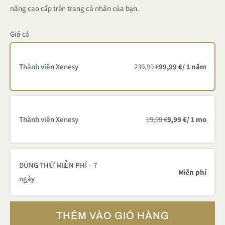
năng cao cấp trên trang cá nhân của bạn.
y
Giá cả
g
i
Thành viên Xenesy
239,99 €
99,99 €
/ 1 năm
ờ
Thành viên Xenesy
19,99 €
9,99 €
/ 1 mo
DÙNG THỬ MIỄN PHÍ – 7
Miễn phí
ngày
THÊM VÀO GIỎ HÀNG