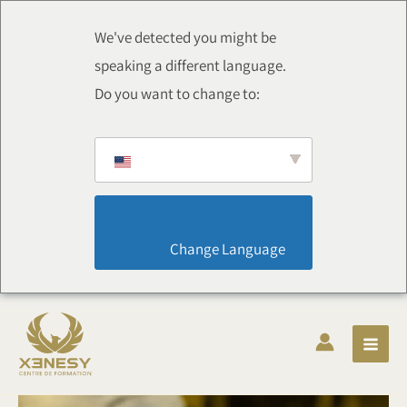
Chuyển
thẳng
We've detected you might be
đến
speaking a different language.
nội
Do you want to change to:
dung
                        Change Language                    