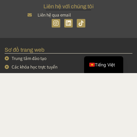
Liên hệ với chúng tôi
Liên hệ qua email
I
L
n
i
s
n
简体中文
t
k
English
a
e
Sơ đồ trang web
g
d
Français
r
I
Trung tâm đào tạo
a
n
Tiếng Việt
Các khóa học trực tuyến
m
Các khóa đào tạo ngắn hạn
Hội thảo và video
Podcast
Khu vực cá nhân
Điều khoản và Điều kiện Bán hàng
Thông tin pháp lý
Điều khoản miễn trừ trách nhiệm