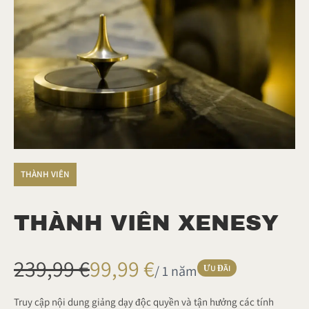
THÀNH VIÊN
THÀNH VIÊN XENESY
L
B
239,99 €
99,99 €
/ 1 năm
ƯU ĐÃI
à
â
Truy cập nội dung giảng dạy độc quyền và tận hưởng các tính