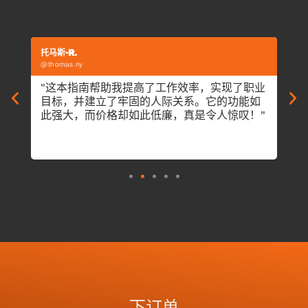
托马斯-R.
Nico
@thomas.riy
@nicol
，我
"这本指南帮助我提高了工作效率，实现了职业
"我
的梦
目标，并建立了牢固的人际关系。它的功能如
励
对我
此强大，而价格却如此低廉，真是令人惊叹！"
绪
指
下订单