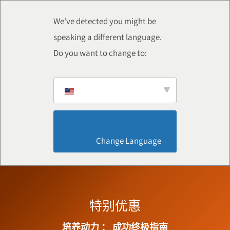
We've detected you might be
speaking a different language.
Do you want to change to:
                        Change Language                    
特别优惠
培养动力 ：
成功终极指南