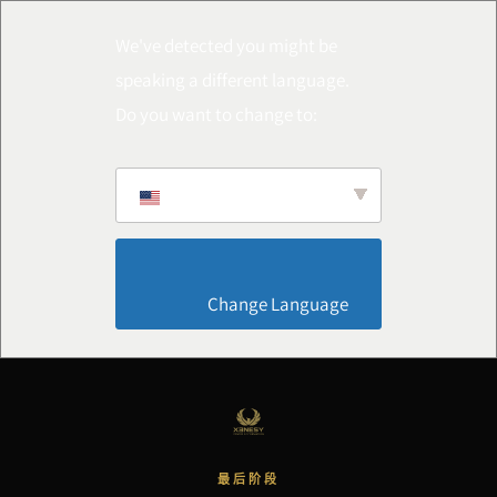
We've detected you might be
speaking a different language.
Do you want to change to:
                        Change Language                    
最后阶段