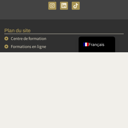
I
L
n
i
s
n
Tiếng Việt
t
k
简体中文
a
e
Plan du site
g
d
English
r
i
Centre de formation
a
n
Français
Formations en ligne
m
Mini formations
Conférences et vidéos
Podcasts
Espace personnel
Conditions Générales de Vente
Mentions Légales
Clause de non-responsabilité
Disclaimer