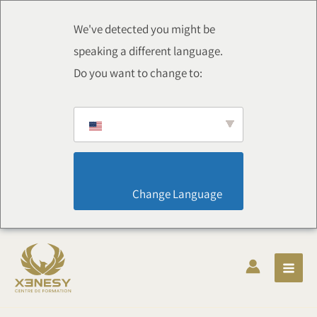
Aller
au
We've detected you might be
contenu
speaking a different language.
Do you want to change to:
                        Change Language                    