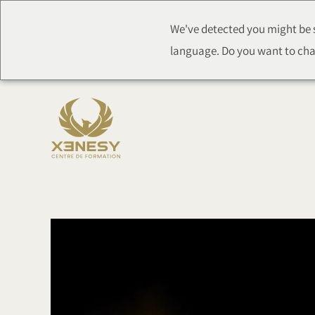
跳
We've detected you might be s
至
language. Do you want to cha
内
容