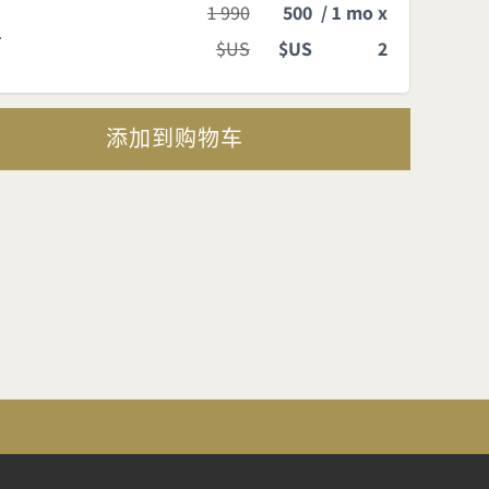
1 990
500
/ 1 mo x
生
$US
$US
2
添加到购物车