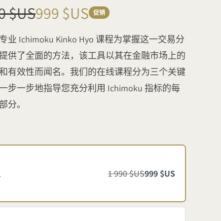
现
90 $US
999 $US
促销
在
业 Ichimoku Kinko Hyo 课程为掌握这一交易分
提供了全面的方法，该工具以其在金融市场上的
和有效性而闻名。我们的在线课程分为三个关键
一步一步地指导您充分利用 Ichimoku 指标的每
部分。
生
1 990 $US
999 $US