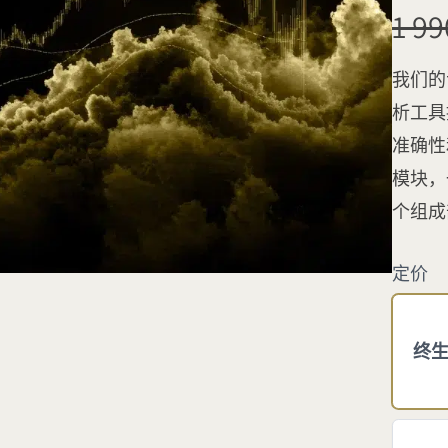
曾
1 9
经
我们的专
析工具
准确性
模块，
个组成
定价
终