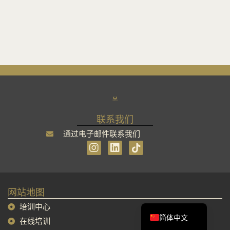
联系我们
通过电子邮件联系我们
I
L
n
i
s
n
Tiếng Việt
t
k
English
a
e
网站地图
g
d
Français
r
i
培训中心
a
n
简体中文
在线培训
m