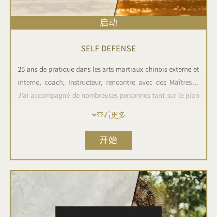
启动
SELF DEFENSE
25 ans de pratique dans les arts martiaux chinois externe et
interne, coach, Instructeur, rencontre avec des Maîtres…
J’ai accompagné de nombreuses personnes tant sur le plan
physique que psy.
查看更多
Je vais vous parler d’une chose dont beaucoup parlent mais
开始
peu savent ! Pseudo Instructeur, Professeur, “Maître” (je n’en
ai jamais rencontré en France), réseaux sociaux et j’en
passe.
Ne confondons pas l’art humain ancestral et immuable de
défense ancré en chacun de nous et sport de contact ! Existe-