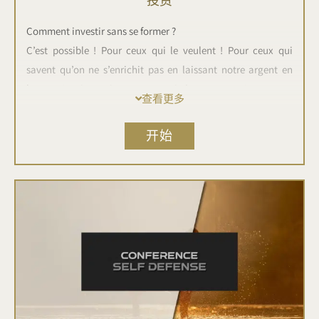
投资
Comment investir sans se former ?
C’est possible ! Pour ceux qui le veulent ! Pour ceux qui
savent qu’on ne s’enrichit pas en laissant notre argent en
banque ! Mais aussi, pour ceux qui n’ont pas peur ! Pour ceux
查看更多
qui veulent être riches !
开始
Investir ? La définition n’est pas toujours très claire en effet.
Cette conférence d’une trentaine de minutes, va vous donner
une idée précise du mot “investissement”.