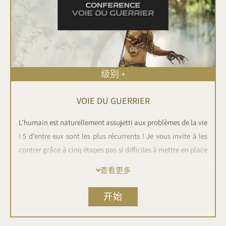
t-il vraiment un secret ?
级别 +
VOIE DU GUERRIER
L’humain est naturellement assujetti aux problèmes de la vie
! 5 d’entre eux sont les plus récurrents ! Je vous invite à les
contrer grâce à cinq étapes pas si difficiles à mettre en place
et surtout rapide à appliquer pour obtenir des résultats en
查看更多
un temps record !
开始
Découvrez les 5 piliers humains, et la méthode 60/40-40/60.
Apprenez à utiliser votre pire défaut comme moyen