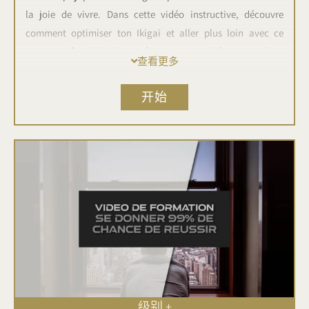
la joie de vivre. Dans cette vidéo instructive, découvre
comment optimiser ton Ikigai et aller plus loin avec ce
concept afin de l'adapter à ta personnalité et ta culture
查看更多
occidentale pour trouver un équilibre dans ta vie. Cette
vidéo t'apporte d'autres facteurs fondamentaux qu'omet
开始
l'IKIGAI.
级别 +