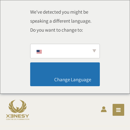
跳
至
We've detected you might be
内
speaking a different language.
容
Do you want to change to:
                        Change Language                    