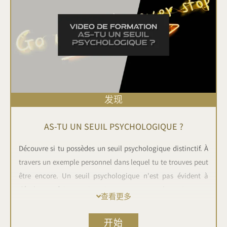
发现
AS-TU UN SEUIL PSYCHOLOGIQUE ?
Découvre si tu possèdes un seuil psychologique distinctif. À
travers un exemple personnel dans lequel tu te trouves peut
être encore. Un seuil psychologique n'est pas évident à
déceler, parfois certains vivent avec toute leur vies sans
查看更多
savoir qu'un petit déblocage pourrait tout changer ...
开始