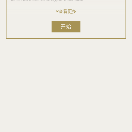
查看更多
Découvre comment une confiance solide en tes compétences
de trading peut influencer tes décisions et impacter tes
开始
résultats financiers.