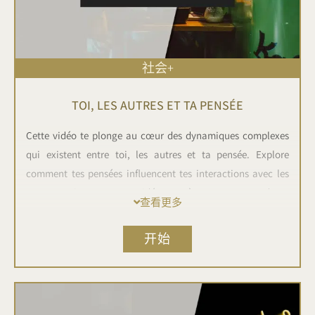
社会+
TOI, LES AUTRES ET TA PENSÉE
Cette vidéo te plonge au cœur des dynamiques complexes
qui existent entre toi, les autres et ta pensée. Explore
comment tes pensées influencent tes interactions avec les
autres, et vice versa. Une vidéo concrète pour comprendre et
查看更多
améliorer tes relations interpersonnelles en te concentrant
sur ton propre processus de pensée. Explore les liens étroits
开始
entre ta pensée, ton comportement et tes relations avec les
autres.