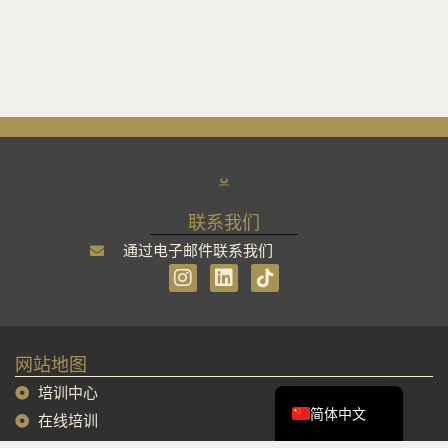
联系我们
通过电子邮件联系我们
I
L
n
i
s
n
Tiếng Việt
t
k
English
a
e
网站地图
g
d
Français
r
i
培训中心
a
n
简体中文
在线培训
m