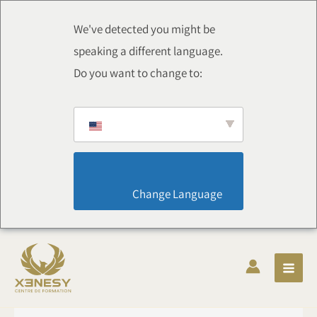
跳
至
We've detected you might be
内
speaking a different language.
容
Do you want to change to:
                        Change Language                    