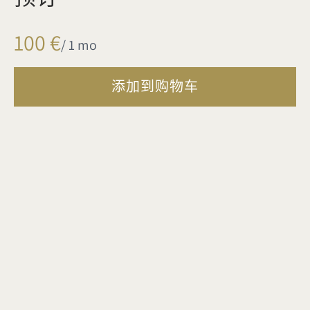
现
100 €
/ 1 mo
在
添加到购物车