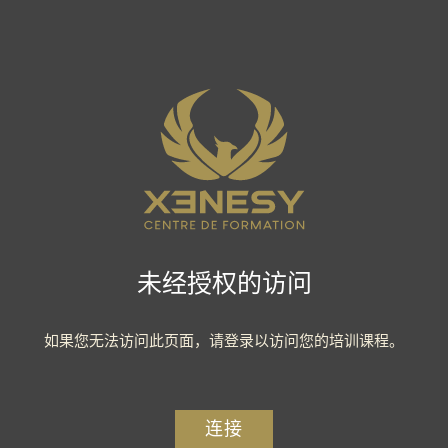
未经授权的访问
如果您无法访问此页面，请登录以访问您的培训课程。
连接