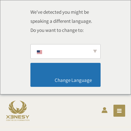
跳
至
We've detected you might be
内
speaking a different language.
容
Do you want to change to:
                        Change Language                    