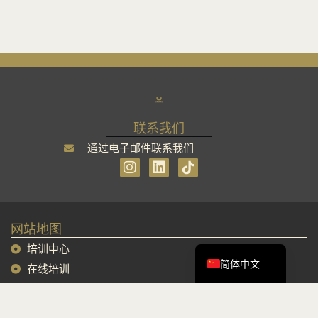
联系我们
通过电子邮件联系我们
I
L
n
i
s
n
Tiếng Việt
t
k
English
a
e
网站地图
g
d
Français
r
i
培训中心
a
n
简体中文
在线培训
m
迷你课程
会议和视频