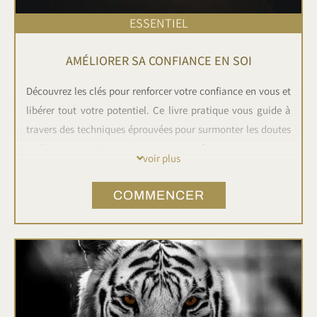
ESSENTIEL
AMÉLIORER SA CONFIANCE EN SOI
Découvrez les clés pour renforcer votre confiance en vous et
libérer tout votre potentiel. Ce livre pratique vous guide à
travers des techniques éprouvées pour surmonter les doutes
et les peurs qui entravent votre confiance en vous. En
voir plus
apprenant à reconnaître et à transformer les pensées
négatives en croyances positives, vous développerez une
COMMENCER
estime de soi solide et durable.
Que vous cherchiez à prendre la parole en public, à vous
affirmer dans vos relations ou à poursuivre vos objectifs
avec assurance, ce guide vous accompagnera sur le chemin
de l'auto-acceptation et de la réussite.