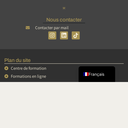
Nous contacter
Contacter par mail
I
L
n
i
s
n
Tiếng Việt
t
k
简体中文
a
e
Plan du site
g
d
English
r
i
Centre de formation
a
n
Français
Formations en ligne
m
Mini formations
Conférences et vidéos
Podcasts
Espace personnel
Conditions Générales de Vente