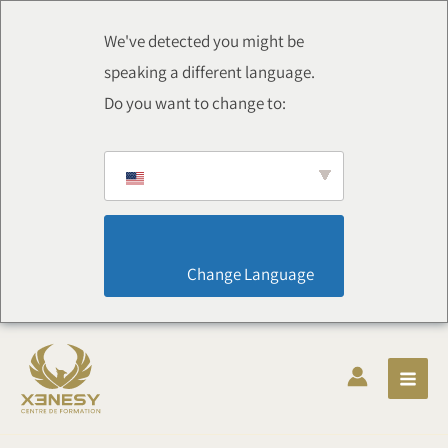
Aller
au
We've detected you might be
contenu
speaking a different language.
Do you want to change to:
                        Change Language                    