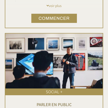
supérieur.
voir plus
En six chapitres précis, ce manuel opérationnel vous guide
COMMENCER
pour structurer clairement vos systèmes internes (corps,
mental, intellect, finance, organisation et influence) afin
d'atteindre durablement un état de haute performance
personnelle.
SOCIAL +
PARLER EN PUBLIC