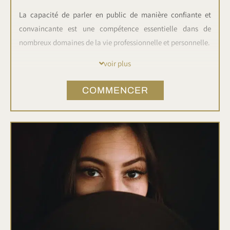
La capacité de parler en public de manière confiante et
convaincante est une compétence essentielle dans de
nombreux domaines de la vie professionnelle et personnelle.
voir plus
Que vous soyez un dirigeant d'entreprise, un professionnel,
un étudiant ou simplement quelqu'un qui souhaite
COMMENCER
améliorer sa communication, notre mini-formation vous
offre les outils et les techniques nécessaires pour vous
exprimer avec aisance devant un public.